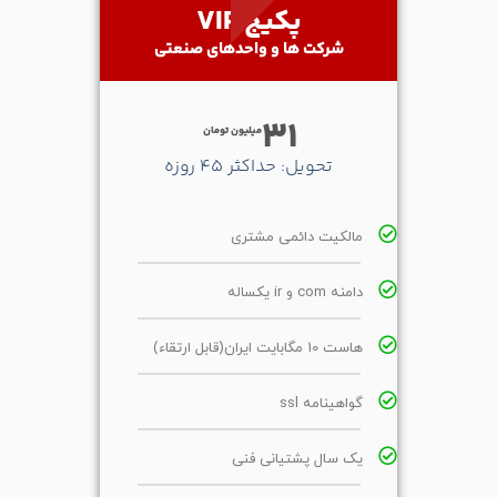
پکیج VIP
شرکت ها و واحدهای صنعتی
31
میلیون تومان
تحویل: حداکثر 45 روزه
مالکیت دائمی مشتری
دامنه com و ir یکساله
هاست 10 مگابایت ایران(قابل ارتقاء)
گواهینامه ssl
یک سال پشتیانی فنی