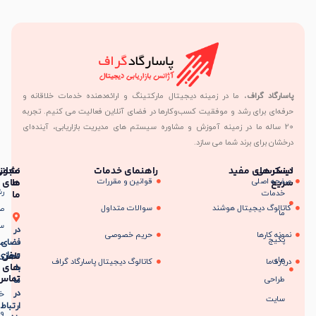
د گراف
، ما در زمینه دیجیتال مارکتینگ و ارائه‌دهنده خدمات خلاقانه و
 برای رشد و موفقیت کسب‌وکارها در فضای آنلاین فعالیت می کنیم. تجربه
له ما در زمینه آموزش و مشاوره سیستم های مدیریت بازاریابی، آینده‌ای
رای برند شما می سازد.
سی
های مفید
راهنمای خدمات
مجوز
نشانی
صلی
قوانین و مقررات
ما
های
رشت،شهر
ت
ما
گ دیجیتال هوشند
سوالات متداول
صنعتی
سپیدورد،میدان
در
رها
حریم خصوصی
صنعت 3
فضای
تلفن
مجازی
ا
کاتالوگ دیجیتال پاسارگاد گراف
های
با
تماس
ی
ما
در
خط
ارتباط
ویژه: