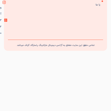
واتس
آپ
9103
232
0910
مامی حقوق این سایت متعلق به آژانس دیجیتال مارکتینگ پاسارگاد گراف میباشد.