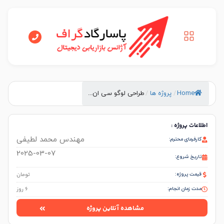
Hom
/
پروژه ها
/
طراحی لوگو سی ان...
 پروژه :
مهندس محمد لطیفی
ای محترم:
2025-03-07
 شروع:
پروژه:
تومان
مان انجام:
6 روز
مشاهده آنلاین پروژه