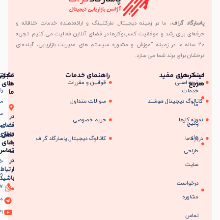
د گراف
، ما در زمینه دیجیتال مارکتینگ و ارائه‌دهنده خدمات خلاقانه و
 برای رشد و موفقیت کسب‌وکارها در فضای آنلاین فعالیت می کنیم. تجربه
له ما در زمینه آموزش و مشاوره سیستم های مدیریت بازاریابی، آینده‌ای
رای برند شما می سازد.
سی
های مفید
راهنمای خدمات
مجوز
نشانی
صلی
قوانین و مقررات
ما
های
رشت،شهر
ت
ما
گ دیجیتال هوشند
سوالات متداول
صنعتی
سپیدورد،میدان
در
رها
حریم خصوصی
صنعت 3
فضای
تلفن
مجازی
ا
کاتالوگ دیجیتال پاسارگاد گراف
های
با
تماس
ی
ما
در
خط
ارتباط
ویژه:
باشید
است
4517
ه
8280
021